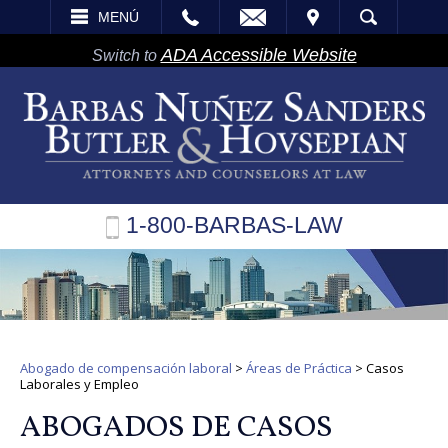
EMAIL
VISITA
MENÚ
BÚSQUEDA
ADA Accessible Website
Switch to
1-800-BARBAS-LAW
Abogado de compensación laboral
>
Áreas de Práctica
>
Casos
Laborales y Empleo
ABOGADOS DE CASOS