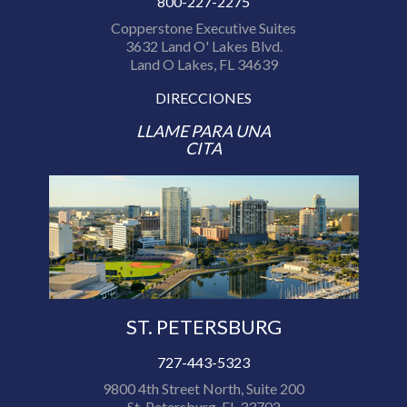
800-227-2275
Copperstone Executive Suites
3632 Land O' Lakes Blvd.
Land O Lakes, FL 34639
DIRECCIONES
LLAME PARA UNA
CITA
ST. PETERSBURG
727-443-5323
9800 4th Street North, Suite 200
St. Petersburg, FL 33702