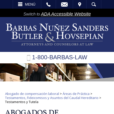
EMAIL
VISITA
MENÚ
BÚSQUEDA
ADA Accessible Website
Switch to
1-800-BARBAS-LAW
Abogado de compensación laboral
>
Áreas de Práctica
>
Testamentos, Fideicomisos y Asuntos del Caudal Hereditario
>
Testamentos y Tutela
ABOGADOS DE