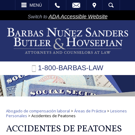
EMAIL
VISITA
MENÚ
BÚSQUEDA
ADA Accessible Website
Switch to
1-800-BARBAS-LAW
Abogado de compensación laboral
>
Áreas de Práctica
>
Lesiones
Personales
>
Accidentes de Peatones
ACCIDENTES DE PEATONES