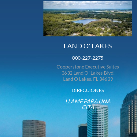
LAND O' LAKES
800-227-2275
Copperstone Executive Suites
3632 Land O' Lakes Blvd.
Land O Lakes, FL 34639
DIRECCIONES
LLAME PARA UNA
CITA