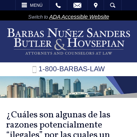
EMAIL
VISITA
MENÚ
BÚSQUEDA
ADA Accessible Website
Switch to
1-800-BARBAS-LAW
¿Cuáles son algunas de las
razones potencialmente
“ilegales” por las cuales un