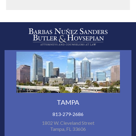
TAMPA
813-279-2686
1802 W. Cleveland Street
Tampa, FL 33606