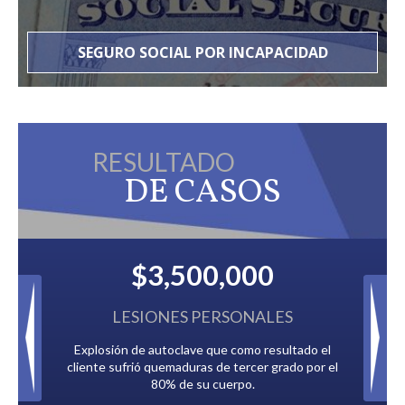
SEGURO SOCIAL POR INCAPACIDAD
RESULTADO
DE CASOS
$3,500,000
$2,500,
ESIONES PERSONALES
IMPUESTOS AT
 de autoclave que como resultado el
Pagado por múltiples compañías
frió quemaduras de tercer grado por el
debían a la Ciudad 
80% de su cuerpo.