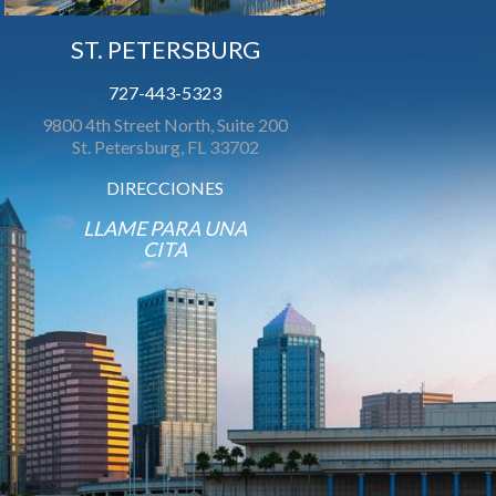
ST. PETERSBURG
727-443-5323
9800 4th Street North, Suite 200
St. Petersburg, FL 33702
DIRECCIONES
LLAME PARA UNA
CITA