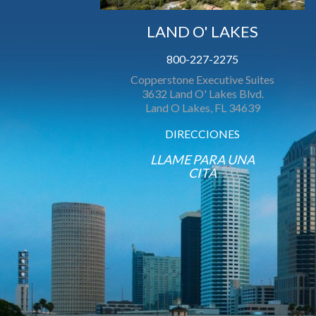
LAND O' LAKES
800-227-2275
Copperstone Executive Suites
3632 Land O' Lakes Blvd.
Land O Lakes, FL 34639
DIRECCIONES
LLAME PARA UNA
CITA