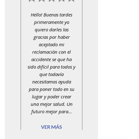
Hello! Buenas tardes
Siempre hemos sido
primeramente yo
tratados con respeto y
quiero darles las
cortesía.
gracias por haber
aceptado mi
reclamación con el
accidente se que ha
sido difícil para todos y
que todavía
necesitamos ayuda
para poner todo en su
lugar y poder crear
una mejor salud. Un
futuro mejor para...
VER MÁS
VER MÁS