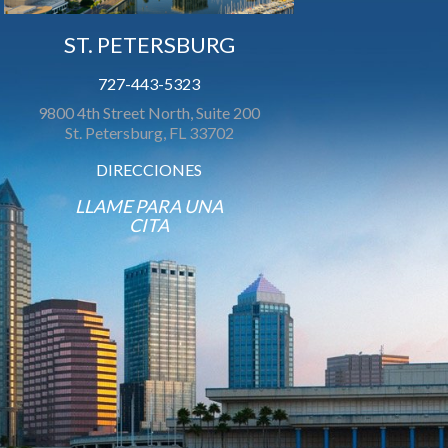
ST. PETERSBURG
727-443-5323
9800 4th Street North, Suite 200
St. Petersburg, FL 33702
DIRECCIONES
LLAME PARA UNA
CITA