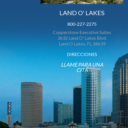
LAND O' LAKES
800-227-2275
Copperstone Executive Suites
3632 Land O' Lakes Blvd.
Land O Lakes, FL 34639
DIRECCIONES
LLAME PARA UNA
CITA