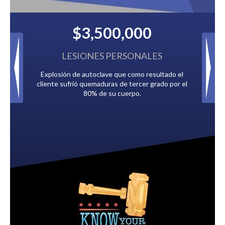
3,500,000
$2,500,00
ONES PERSONALES
IMPUESTOS ATRAS
autoclave que como resultado el
Pagado por múltiples compañías de 
quemaduras de tercer grado por el
debían a la Ciudad de Ta
80% de su cuerpo.