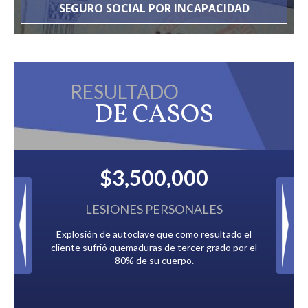
SEGURO SOCIAL POR INCAPACIDAD
RESULTADO
DE CASOS
$3,500,000
$2,500,
ESIONES PERSONALES
IMPUESTOS AT
 de autoclave que como resultado el
Pagado por múltiples compañías
frió quemaduras de tercer grado por el
debían a la Ciudad 
80% de su cuerpo.