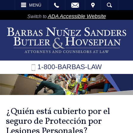
EMAIL
VISITA
MENÚ
BÚSQUEDA
ADA Accessible Website
Switch to
1-800-BARBAS-LAW
¿Quién está cubierto por el
seguro de Protección por
Lesiones Personales?