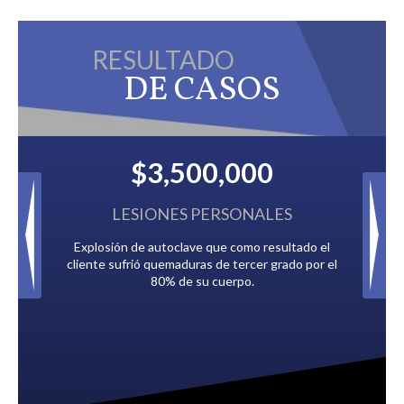
RESULTADO
DE CASOS
$3,500,000
$2,5
LESIONES PERSONALES
IMPUESTO
xplosión de autoclave que como resultado el
Pagado por múltiples c
ente sufrió quemaduras de tercer grado por el
debían a la 
80% de su cuerpo.