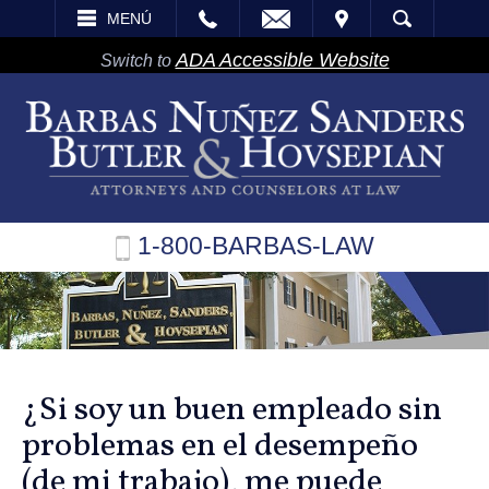
EMAIL
VISITA
MENÚ
BÚSQUEDA
ADA Accessible Website
Switch to
1-800-BARBAS-LAW
¿Si soy un buen empleado sin
problemas en el desempeño
(de mi trabajo), me puede